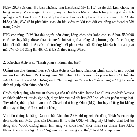
Ngày 29.3 vừa qua, Ủy ban Thương mại Liên bang Mỹ (FTC) đã đệ đơn kiện chống lại
hãng xe sang Volkswagen. Công ty này bị cho là đã lừa dối khách hàng trong chiến dịch
quảng cáo "Clean Diesel" thúc đẩy bán hàng loại xe chạy bằng nhiên liệu sạch. Trước đó
không lâu, VW đã bị phát hiện gian lận bài kiểm tra khí thải đối với động cơ diesel ở Mỹ
trong 7 năm.
FTC cho rằng “VW lừa dối người tiêu dùng bằng cách bán hoặc cho thuê hơn 550.000
chiếc xe chạy bằng diesel dựa trên tuyên bố sai sự thật, rằng các phương tiện trên có lượng
khí thải thấp, thân thiện với môi trường”. Vi phạm Đạo luật Không khí Sạch, khoản phạt
mà VW có thể đóng lên đến 61 tỉ USD, theo trang Wired.
2. Sữa chua Activia có “thành phần vi khuẩn đặc biệt”
Quảng cáo cho thương hiệu sữa chua Activia của hãng Dannon khiến công ty này vướng
vào vụ kiện 45 triệu USD trong năm 2010, theo ABC News. Sản phẩm trên được tiếp thị
với lời chào là đã được chứng minh “lâm sàng” và “khoa học” rằng tăng cường hệ miễn
dịch và giúp điều chỉnh tiêu hóa.
Chiến dịch quảng cáo với sự tham gia của nữ diễn viên Jamie Lee Curtis cho biết Activia
có thành phần vi khuẩn đặc biệt, được bán với giá đắt hơn 30% so với sản phẩm cùng loại.
Tuy nhiên, thẩm phán thành phố Cleveland ở bang Ohio (Mỹ) cho hay những lời khẳng
định này không hề được minh chứng.
Vụ kiện chống lại hãng Dannon bắt đầu năm 2008 khi người tiêu dùng Trish Wiener nộp
đơn khiếu nại. Mức phạt của Dannon là 45 triệu USD và hãng này bị buộc phải loại bỏ
dòng chữ “được chứng minh lâm sàng và khoa học” khỏi nhãn sản phẩm, theo ABC
News. Cụm từ tương tự như “nghiên cứu lâm sàng cho thấy” lại được chấp nhận.