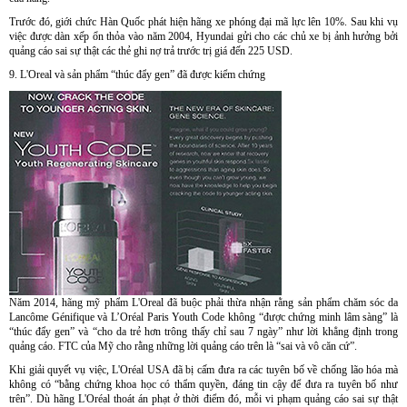
Trước đó, giới chức Hàn Quốc phát hiện hãng xe phóng đại mã lực lên 10%. Sau khi vụ
việc được dàn xếp ổn thỏa vào năm 2004, Hyundai gửi cho các chủ xe bị ảnh hưởng bởi
quảng cáo sai sự thật các thẻ ghi nợ trả trước trị giá đến 225 USD.
9. L'Oreal và sản phẩm “thúc đẩy gen” đã được kiểm chứng
Năm 2014, hãng mỹ phẩm L'Oreal đã buộc phải thừa nhận rằng sản phẩm chăm sóc da
Lancôme Génifique và L’Oréal Paris Youth Code không “được chứng minh lâm sàng” là
“thúc đẩy gen” và “cho da trẻ hơn trông thấy chỉ sau 7 ngày” như lời khẳng định trong
quảng cáo. FTC của Mỹ cho rằng những lời quảng cáo trên là “sai và vô căn cứ”.
Khi giải quyết vụ việc, L'Oréal USA đã bị cấm đưa ra các tuyên bố về chống lão hóa mà
không có “bằng chứng khoa học có thẩm quyền, đáng tin cậy để đưa ra tuyên bố như
trên”. Dù hãng L'Oréal thoát án phạt ở thời điểm đó, mỗi vi phạm quảng cáo sai sự thật