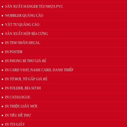
SẢN XUẤT HANGER TÚI NHỰA PVC
Hanger quảng cáo treo trần nhà
WOBBLER QUẢNG CÁO
VẬT TƯ QUẢNG CÁO
SẢN XUẤT HỘP BÌA CỨNG
IN TEM NHÃN DECAL
IN POSTER
IN PHONG BÌ THƯ GIÁ RẺ
IN CARD VISIT, NAME CARD, DANH THIẾP
Xưởng sản xuất hanger túi nhựa pvc quảng cáo sản phẩm
IN TỜ RƠI, TỜ GẤP GIÁ RẺ
IN FOLDER, BÌA SƠ MI
IN CATALOGUE
IN THIỆP, GIẤY MỜI
IN TIÊU ĐỀ THƯ
IN TÚI GIẤY