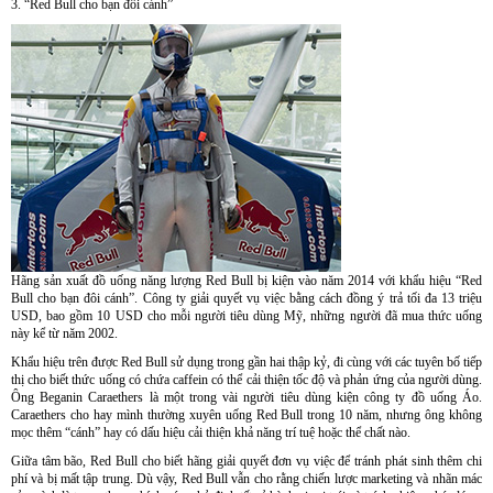
3. “Red Bull cho bạn đôi cánh”
Hãng sản xuất đồ uống năng lượng Red Bull bị kiện vào năm 2014 với khẩu hiệu “Red
Bull cho bạn đôi cánh”. Công ty giải quyết vụ việc bằng cách đồng ý trả tối đa 13 triệu
USD, bao gồm 10 USD cho mỗi người tiêu dùng Mỹ, những người đã mua thức uống
này kể từ năm 2002.
Khẩu hiệu trên được Red Bull sử dụng trong gần hai thập kỷ, đi cùng với các tuyên bố tiếp
thị cho biết thức uống có chứa caffein có thể cải thiện tốc độ và phản ứng của người dùng.
Ông Beganin Caraethers là một trong vài người tiêu dùng kiện công ty đồ uống Áo.
Caraethers cho hay mình thường xuyên uống Red Bull trong 10 năm, nhưng ông không
mọc thêm “cánh” hay có dấu hiệu cải thiện khả năng trí tuệ hoặc thể chất nào.
Giữa tâm bão, Red Bull cho biết hãng giải quyết đơn vụ việc để tránh phát sinh thêm chi
phí và bị mất tập trung. Dù vậy, Red Bull vẫn cho rằng chiến lược marketing và nhãn mác