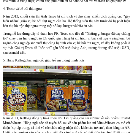
của mình là trung thực, chính xác, phủ định tất cả hành vi sai trái và trách nhiệm pháp lý.
4. Tesco và bê bối thịt ngựa
Năm 2013, chuỗi siêu thị Anh Tesco bị chỉ trích vì cho chạy chiến dịch quảng cáo “gây
hiểu nhầm” giữa vụ bê bối thịt ngựa của họ. Hệ thống siêu thị này trước đó bị phát hiện
bán thịt bò trộn thịt ngựa trong một số loại burger và bữa ăn sẵn.
Trong nỗ lực đứng dậy từ thảm họa PR, Tesco cho tiêu đề “Những gì burger đã dạy chúng
tôi” chạy trên hai trang báo lớn quốc gia. Hãng bị chỉ trích vì bài viết ngụ ý rằng toàn bộ
ngành công nghiệp sản xuất thịt cũng bị dính vào vụ bê bối thịt ngựa, và đây không phải là
sự thật. Giá trị Tesco đã “bốc hơi” gần 300 triệu bảng Anh, tương đương 432 triệu USD,
sau scandal trên.
5. Hãng Kellogg bán ngũ cốc giúp trẻ em thông minh hơn
Năm 2013, Kellogg đồng ý trả 4 triệu USD vì quảng cáo sai sự thật về sản phẩm Frosted
Mini-Wheats. Hãng ngũ cốc đã tuyên bố sai về sản phẩm lúa mì Mini-Wheats có thể cải
thiện “sự tập trung, trí nhớ và các chức năng nhận thức khác của trẻ em”, theo hãng tin AP.
Chiến dịch quảng cáo của họ cho biết bữa sáng ngũ cốc có thể giúp trẻ tăng độ tập trung