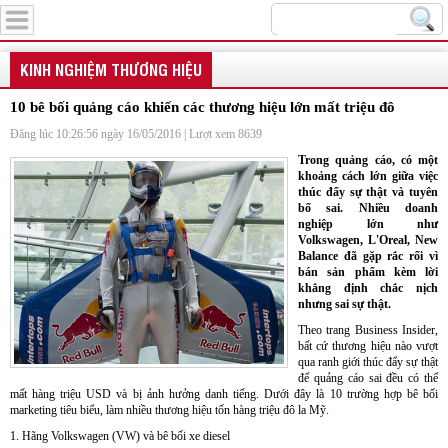
Menu
KINH NGHIỆM THƯƠNG HIỆU
10 bê bối quảng cáo khiến các thương hiệu lớn mất triệu đô
Đăng lúc 10:26:56 ngày 16/05/2016 | Lượt xem 8639
Trong quảng cáo, có một
khoảng cách lớn giữa việc
thúc đẩy sự thật và tuyên
bố sai. Nhiều doanh
nghiệp lớn như
Volkswagen, L'Oreal, New
Balance đã gặp rắc rối vì
bán sản phẩm kèm lời
khẳng định chắc nịch
nhưng sai sự thật.
Theo trang Business Insider,
bất cứ thương hiệu nào vượt
qua ranh giới thúc đẩy sự thật
để quảng cáo sai đều có thể
mất hàng triệu USD và bị ảnh hưởng danh tiếng. Dưới đây là 10 trường hợp bê bối
marketing tiêu biểu, làm nhiều thương hiệu tốn hàng triệu đô la Mỹ.
1. Hãng Volkswagen (VW) và bê bối xe diesel