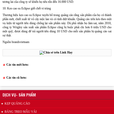
tương lai của công ty sẽ khiến họ tiêu tốn đến 16.000 USD.
10. Kẹo cao su Eclipse giết chết vi trùng
Thương hiệu kẹo cao su Eclipse tuyên bố trong quảng cáo rằng sản phẩm của họ có thành
phần mới, chiết xuất từ vỏ cây mộc lan và có tính diệt khuẩn. Quảng cáo trên kéo theo một
vụ kiện từ người tiêu dùng chống lại sản phẩm này. Dù phủ nhận họ làm sai, năm 2010,
công ty Wrigley sản xuất sản phẩm Eclipse cũng bị buộc phải chi hơn 6 triệu USD cho
một quỹ, được dùng để trả người tiêu dùng 10 USD cho mỗi sản phẩm bị quảng cáo sai
sự thật.
Nguồn brandsvietnam
Các tin mới hơn:
Sample hanger, Bảng treo mẫu vải
Các tin cũ hơn:
DỊCH VỤ- SẢN PHẨM
KẸP QUẢNG CÁO
BẢNG TREO MẪU VẢI