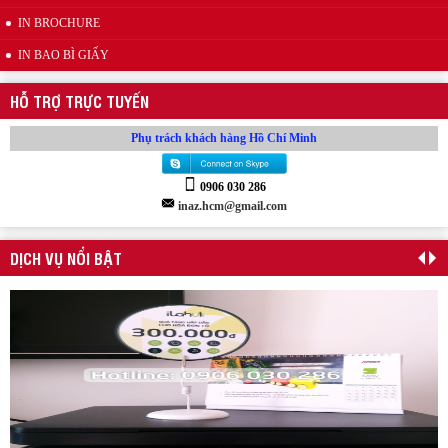
Wobbler quảng cáo
IN BROCHURE
IN BAO BÌ GIẤY
HỖ TRỢ TRỰC TUYẾN
Phụ trách khách hàng Hồ Chí Minh
0906 030 286
inaz.hcm@gmail.com
Mẫu kẹp lò xo inox quảng cáo
DỊCH VỤ NỔI BẬT
Wobbler đế nhựa