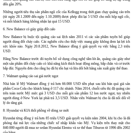
đến gần 20%.
Những người tiêu thụ sản phẩm ngũ cốc của Kellogg trong thời gian chạy quảng cáo trên
(từ ngày 28.1.2009 đến ngày 1.10.2009) được phép đòi lại 5 USD cho mỗi hộp ngũ cốc,
và mỗi khách hàng không nhận lại quá 15 USD.
6. New Balance có giày giúp đốt calo
New Balance bị buộc tội quảng cáo sai lệch năm 2011 vì các sản phẩm tuyên bố giúp
người dùng đốt cháy calo. Các nghiên cứu cho thấy việc mang giày không đem lại lợi ích
sức khỏe nào. Ngày 20.8.2012, New Balance đồng ý giải quyết vụ việc bằng 2,3 triệu
USD.
Hãng New Balance trước đó tuyên bố sử dụng công nghệ tấm lót ẩn, quảng cáo giày như
một sản phẩm đốt cháy calo có khả năng kích thích hoạt động mông, bắp chân và cơ trước
bắp đùi. Nguyên đơn cho rằng họ đã bị tổn hại và lừa dối bởi hãng sản xuất giày thể thao.
7. Walmart quảng cáo sai giá nước ngọt
Nhà bán lẻ Mỹ Walmart đồng ý trả hơn 66.000 USD tiền phạt sau khi bán quá giá sản
phẩm Coca-Cola cho khách hàng ở 117 chi nhánh. Năm 2014, chuỗi siêu thị đã quảng cáo
trên toàn nước Mỹ mức giá 3 USD cho mỗi gói sản phẩm 12 lon nước ngọt, tuy nhiên
người dùng ở New York lại phải trả 3,5 USD. Nhân viên Walmart bị cho là đã nối dối về
lý do tăng giá.
8. Hyundai và KIA thổi phồng về dòng xe mới
Hyundai từng đồng ý trả hơn 85 triệu USD giải quyết vụ kiện năm 2004, khi bị cho là đã
phóng đại mã lực của những chiếc xế nhập khẩu vào Mỹ. Vụ kiện trên thay mặt cho
840.000 người đã mua xe sedan Hyundai Elentra và xe thể thao Tiburon từ 1996 đến 2002
của hãng.