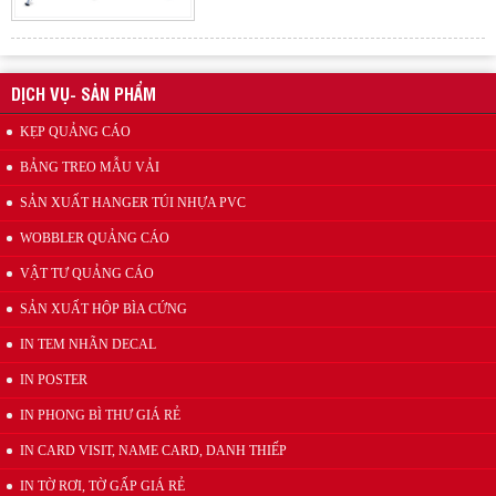
Xưởng sản xuất hanger túi nhựa pvc quảng cáo sản phẩm
DỊCH VỤ- SẢN PHẨM
KẸP QUẢNG CÁO
BẢNG TREO MẪU VẢI
SẢN XUẤT HANGER TÚI NHỰA PVC
WOBBLER QUẢNG CÁO
VẬT TƯ QUẢNG CÁO
Wobbler quảng cáo
SẢN XUẤT HỘP BÌA CỨNG
IN TEM NHÃN DECAL
IN POSTER
IN PHONG BÌ THƯ GIÁ RẺ
IN CARD VISIT, NAME CARD, DANH THIẾP
IN TỜ RƠI, TỜ GẤP GIÁ RẺ