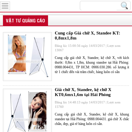
Menu
VẬT TƯ QUẢNG CÁO
Sample hanger, Bảng treo mẫu vải
Cung cấp Giá chữ X, Standee KT:
0,8mx1,8m
Đăng lúc 15:00:56 ngày 14/03/2017 | Lượt xem
13067
Cung cấp giá chữ X, Standee, kệ chữ X, với kích
thước: 0,8m x 1,8m, khung standee tại Hải Phòng:
0988.004431, TP HCM: 0906.030.286. số lượng ít
từ 1 chiếc đến vài trăm chiếc, hàng luôn có sẵn
Hanger quảng cáo treo trần nhà
Giá chữ X, Standee, kệ chữ X
KT0,6mx1,6m tại Hải Phòng
Đăng lúc 14:48:13 ngày 14/03/2017 | Lượt xem
15760
Cung cấp giá chữ X, Standee, kệ chữ X, khung
standee tại Hải Phòng: 0988.004431. giá chữ X chắc
chắn, đẹp, giá rẻ hàng luôn có sẵn.