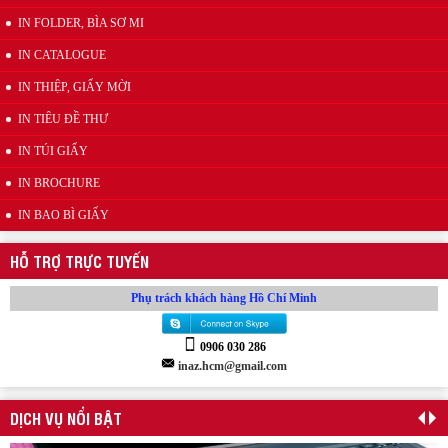
Mẫu kẹp lò xo inox quảng cáo
IN FOLDER, BÌA SƠ MI
IN CATALOGUE
IN THIỆP, GIẤY MỜI
IN TIÊU ĐỀ THƯ
IN TÚI GIẤY
IN BROCHURE
IN BAO BÌ GIẤY
Wobbler đế nhựa
HỖ TRỢ TRỰC TUYẾN
Phụ trách khách hàng Hồ Chí Minh
0906 030 286
inaz.hcm@gmail.com
DỊCH VỤ NỔI BẬT
Kẹp quảng cáo thân nhựa PVC