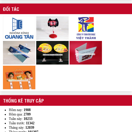
ĐỐI TÁC
Xưởng sản xuất hanger túi nhựa pvc quảng cáo sản phẩm
Wobbler quảng cáo
THỐNG KÊ TRUY CẬP
Hôm nay:
1908
Hôm qua:
2709
Tuần này:
10233
Tuần trước:
11342
Tháng này:
12039