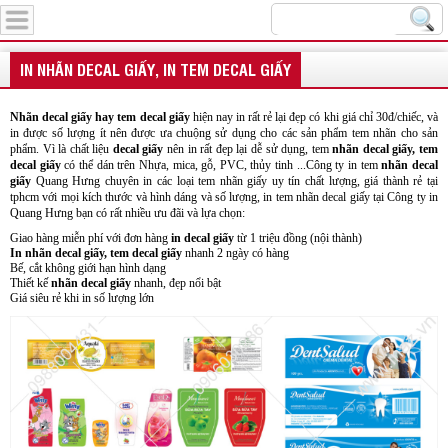
Menu
IN NHÃN DECAL GIẤY, IN TEM DECAL GIẤY
Nhãn decal giấy hay tem decal giấy
hiện nay in rất rẻ lại đẹp có khi giá chỉ 30đ/chiếc, và
in được số lượng ít nên được ưa chuộng sử dụng cho các sản phẩm tem nhãn cho sản
phẩm. Vì là chất liệu
decal giấy
nên in rất đẹp lại dễ sử dụng, tem
nhãn decal giấy, tem
decal giấy
có thể dán trên Nhựa, mica, gỗ, PVC, thủy tinh ...Công ty in tem
nhãn decal
giấy
Quang Hưng chuyên in các loại tem nhãn giấy uy tín chất lượng, giá thành rẻ tại
tphcm với mọi kích thước và hình dáng và số lượng, in tem nhãn decal giấy tại Công ty in
Quang Hưng bạn có rất nhiều ưu đãi và lựa chọn:
Giao hàng miễn phí với đơn hàng
in decal giấy
từ 1 triệu đồng (nội thành)
In nhãn decal giấy, tem decal giấy
nhanh 2 ngày có hàng
Bế, cắt không giới hạn hình dạng
Thiết kế
nhãn decal giấy
nhanh, đẹp nổi bật
Giá siêu rẻ khi in số lượng lớn