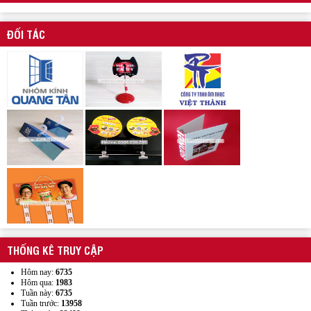
ĐỐI TÁC
Xưởng sản xuất hanger túi nhựa pvc quảng cáo sản phẩm
Wobbler quảng cáo
THỐNG KÊ TRUY CẬP
Hôm nay:
6735
Hôm qua:
1983
Tuần này:
6735
Tuần trước:
13958