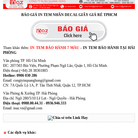
BÁO GIÁ IN TEM NHÃN DECAL GIẤY GIÁ RẺ TPHCM
Sample hanger, Bảng treo mẫu vải
Tham khảo thêm:
IN TEM BẢO HÀNH 7 MÀU
-
IN TEM BẢO HÀNH TẠI HẢI
PHÒNG
Văn phòng TP. Hồ Chí Minh
ĐC: 207/503 Bùi Viện, Phường Phạm Ngũ Lão, Quận 1, Hồ Chí Minh.
Điện thoại:(+84) 28 38361805
Hotline: 0906 030 286
Email: congtyinquanghung@gmail.com
CN: 7A Quốc Lộ 1A, P. Tân Thới Nhất, Quận 12, TP.HCM
Hanger quảng cáo treo trần nhà
Văn Phòng & Xưởng TP. Hải Phòng
Địa chỉ: Ngõ 280/5/10 Lê Lợi - Ngô Quyền - Hải Phòng.
Điện thoại: 0988.00.44.31 - 0936.946.333
Email: inaz.vn@gmail.com
Các dịch vụ khác: