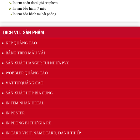
In tem nhãn decal giá rẻ tphcm
In tem bảo hành 7 màu
In tem bảo hành tại hải phòng
Xưởng sản xuất hanger túi nhựa pvc quảng cáo sản phẩm
DỊCH VỤ- SẢN PHẨM
KẸP QUẢNG CÁO
BẢNG TREO MẪU VẢI
SẢN XUẤT HANGER TÚI NHỰA PVC
WOBBLER QUẢNG CÁO
Wobbler quảng cáo
VẬT TƯ QUẢNG CÁO
SẢN XUẤT HỘP BÌA CỨNG
IN TEM NHÃN DECAL
IN POSTER
IN PHONG BÌ THƯ GIÁ RẺ
IN CARD VISIT, NAME CARD, DANH THIẾP