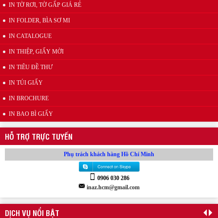
IN TỜ RƠI, TỜ GẤP GIÁ RẺ
Mẫu kẹp lò xo inox quảng cáo
IN FOLDER, BÌA SƠ MI
IN CATALOGUE
IN THIỆP, GIẤY MỜI
IN TIÊU ĐỀ THƯ
IN TÚI GIẤY
IN BROCHURE
Wobbler đế nhựa
IN BAO BÌ GIẤY
HỖ TRỢ TRỰC TUYẾN
Phụ trách khách hàng Hồ Chí Minh
0906 030 286
inaz.hcm@gmail.com
Kẹp quảng cáo thân nhựa PVC
DỊCH VỤ NỔI BẬT