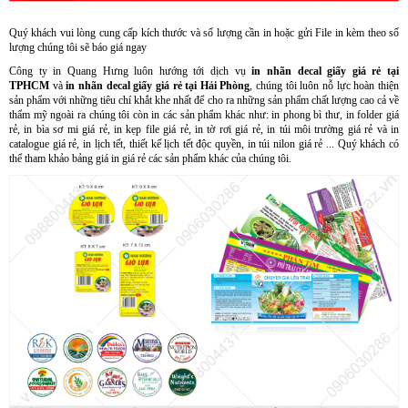
Quý khách vui lòng cung cấp kích thước và số lượng cần in hoặc gửi File in kèm theo số
lượng chúng tôi sẽ báo giá ngay
Công ty in Quang Hưng luôn hướng tới dịch vụ
in nhãn decal giấy giá rẻ tại
TPHCM
và
in nhãn decal giấy giá rẻ tại Hải Phòng
, chúng tôi luôn nỗ lực hoàn thiện
sản phẩm với những tiêu chí khắt khe nhất để cho ra những sản phẩm chất lượng cao cả về
thẩm mỹ ngoài ra chúng tôi còn in các sản phẩm khác như: in phong bì thư, in folder giá
rẻ, in bìa sơ mi giá rẻ, in kẹp file giá rẻ, in tờ rơi giá rẻ, in túi môi trường giá rẻ và in
catalogue giá rẻ, in lịch tết, thiết kế lịch tết độc quyền, in túi nilon giá rẻ ... Quý khách có
thể tham khảo bảng giá in giá rẻ các sản phẩm khác của chúng tôi.