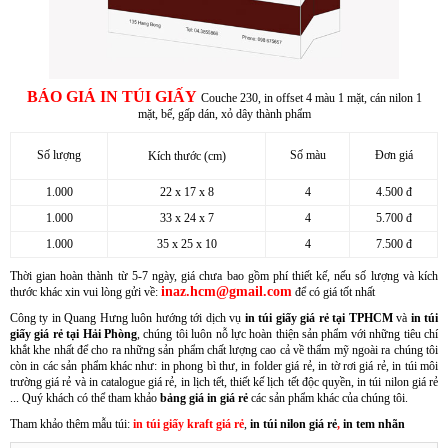
BÁO GIÁ IN TÚI GIẤY
Couche 230, in offset 4 màu 1 mặt, cán nilon 1
mặt, bế, gấp dán, xỏ dây thành phẩm
Số lượng
Số màu
Đơn giá
Kích thước (cm)
Hanger quảng cáo treo trần nhà
1.000
22 x 17 x 8
4
4.500 đ
1.000
33 x 24 x 7
4
5.700 đ
1.000
35 x 25 x 10
4
7.500 đ
Thời gian hoàn thành từ 5-7 ngày, giá chưa bao gồm phí thiết kế, nếu số lượng và kích
inaz.hcm@gmail.com
thước khác xin vui lòng gửi về:
để có giá tốt nhất
Công ty in Quang Hưng luôn hướng tới dịch vụ
in túi giấy giá rẻ tại TPHCM
và
in túi
giấy giá rẻ tại Hải Phòng
, chúng tôi luôn nỗ lực hoàn thiện sản phẩm với những tiêu chí
khắt khe nhất để cho ra những sản phẩm chất lượng cao cả về thẩm mỹ ngoài ra chúng tôi
còn in các sản phẩm khác như: in phong bì thư, in folder giá rẻ, in tờ rơi giá rẻ, in túi môi
Xưởng sản xuất hanger túi nhựa pvc quảng cáo sản phẩm
trường giá rẻ và in catalogue giá rẻ, in lịch tết, thiết kế lịch tết độc quyền, in túi nilon giá rẻ
... Quý khách có thể tham khảo
bảng giá in giá rẻ
các sản phẩm khác của chúng tôi.
Tham khảo thêm mẫu túi:
in túi giấy kraft giá rẻ
,
in túi nilon giá rẻ
,
in tem nhãn