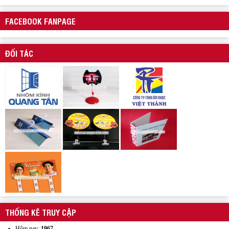
FACEBOOK FANPAGE
ĐỐI TÁC
Wobbler quảng cáo
Mẫu kẹp lò xo inox quảng cáo
THỐNG KÊ TRUY CẬP
Hôm nay:
1967