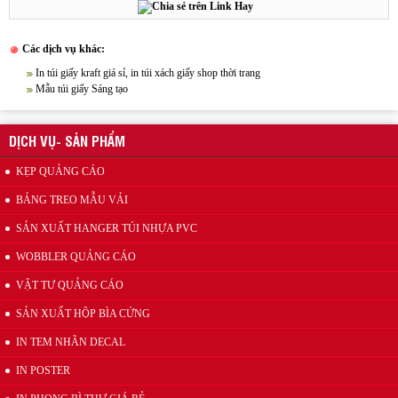
Các dịch vụ khác:
In túi giấy kraft giá sỉ, in túi xách giấy shop thời trang
Mẫu túi giấy Sáng tạo
Wobbler quảng cáo
DỊCH VỤ- SẢN PHẨM
KẸP QUẢNG CÁO
BẢNG TREO MẪU VẢI
SẢN XUẤT HANGER TÚI NHỰA PVC
WOBBLER QUẢNG CÁO
VẬT TƯ QUẢNG CÁO
Mẫu kẹp lò xo inox quảng cáo
SẢN XUẤT HỘP BÌA CỨNG
IN TEM NHÃN DECAL
IN POSTER