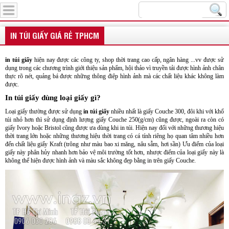
Menu
IN TÚI GIẤY GIÁ RẺ TPHCM
in túi giấy
hiện nay được các công ty, shop thời trang cao cấp, ngân hàng ...vv được sử
dụng trong các chương trình giới thiệu sản phẩm, hội thảo vì truyền tải được hình ảnh chân
thực rõ nét, quảng bá được những thông điệp hình ảnh mà các chất liệu khác không làm
được.
In túi giấy dùng loại giấy gì?
Loại giấy thường được sử dụng
in túi giấy
nhiều nhất là giấy Couche 300, đôi khi với khổ
túi nhỏ hơn thì sử dụng định lượng giấy Couche 250(g/cm) cũng được, ngoài ra còn có
giấy Ivory hoặc Bristol cũng được ưa dùng khi in túi. Hiện nay đối với những thương hiệu
thời trang lớn hoặc những thương hiệu thời trang có cá tính riêng họ quan tâm nhiều hơn
đến chất liệu giấy Kraft (trông như màu bao xi măng, nâu sẫm, hơi sần) Ưu điểm của loại
giấy này phân hủy nhanh hơn bảo vệ môi trường tốt hơn, nhược điểm của loại giấy này là
không thể hiện được hình ảnh và màu sắc không đẹp bằng in trên giấy Couche.