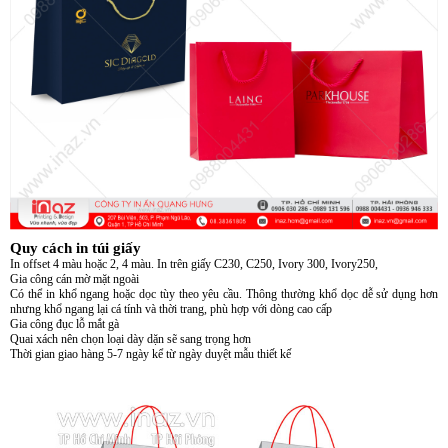
Quy cách in túi giấy
In offset 4 màu hoặc 2, 4 màu. In trên giấy C230, C250, Ivory 300, Ivory250,
Gia công cán mờ mặt ngoài
Có thể in khổ ngang hoặc dọc tùy theo yêu cầu. Thông thường khổ dọc dễ sử dụng hơn
nhưng khổ ngang lại cá tính và thời trang, phù hợp với dòng cao cấp
Gia công đục lỗ mắt gà
Quai xách nên chọn loại dày dặn sẽ sang trọng hơn
Thời gian giao hàng 5-7 ngày kể từ ngày duyệt mẫu thiết kế