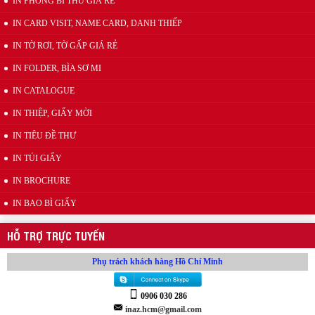
IN PHONG BÌ THƯ GIÁ RẺ
IN CARD VISIT, NAME CARD, DANH THIẾP
IN TỜ RƠI, TỜ GẤP GIÁ RẺ
Wobbler đế nhựa
IN FOLDER, BÌA SƠ MI
IN CATALOGUE
IN THIỆP, GIẤY MỜI
IN TIÊU ĐỀ THƯ
IN TÚI GIẤY
IN BROCHURE
IN BAO BÌ GIẤY
Kẹp quảng cáo thân nhựa PVC
HỖ TRỢ TRỰC TUYẾN
Phụ trách khách hàng Hồ Chí Minh
0906 030 286
inaz.hcm@gmail.com