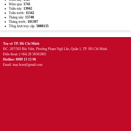
Hôm qua:
1741
Tuần này:
13942
Tuần trước:
11342
Tháng này:
15748
Tháng trước:
101397
Tổng lượt truy cập:
5088135
Wobbler đế nhựa
Trụ sở TP. Hồ Chí Minh
ĐC: 207/503 Bùi Viện, Phường Phạm Ngũ Lão, Quận 1, TP. Hồ Chí Minh.
Điện thoại: (+84) 28 38361805
Hotline: 0989 13 15 96
Email: inaz.hcm@gmail.com
Kẹp quảng cáo thân nhựa PVC