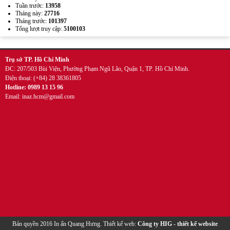
Tuần trước:
13958
Tháng này:
27716
Tháng trước:
101397
Tổng lượt truy cập:
5100103
Mẫu kẹp lò xo inox quảng cáo
Trụ sở TP. Hồ Chí Minh
ĐC: 207/503 Bùi Viện, Phường Phạm Ngũ Lão, Quận 1, TP. Hồ Chí Minh.
Điện thoại: (+84) 28 38361805
Hotline: 0989 13 15 96
Email: inaz.hcm@gmail.com
Wobbler đế nhựa
Bản quyền 2016 In ấn Quang Hưng. Thiết kế web:
Công ty HIG
-
thiết kế website