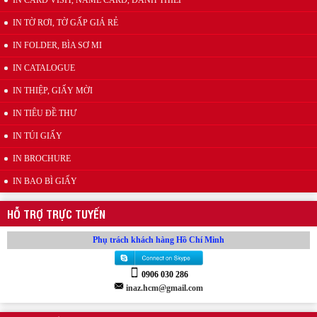
IN CARD VISIT, NAME CARD, DANH THIẾP
IN TỜ RƠI, TỜ GẤP GIÁ RẺ
Mẫu kẹp lò xo inox quảng cáo
IN FOLDER, BÌA SƠ MI
IN CATALOGUE
IN THIỆP, GIẤY MỜI
IN TIÊU ĐỀ THƯ
IN TÚI GIẤY
IN BROCHURE
IN BAO BÌ GIẤY
Wobbler đế nhựa
HỖ TRỢ TRỰC TUYẾN
Phụ trách khách hàng Hồ Chí Minh
0906 030 286
inaz.hcm@gmail.com