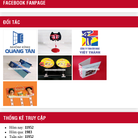
FACEBOOK FANPAGE
ĐỐI TÁC
Xưởng sản xuất hanger túi nhựa pvc quảng cáo sản phẩm
Wobbler quảng cáo
THỐNG KÊ TRUY CẬP
Hôm nay:
11952
Hôm qua:
1983
Tuần này:
11952